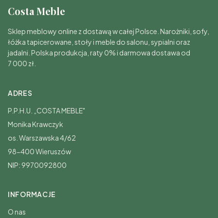
Costa Meble
Sklep meblowy online z dostawą w całej Polsce. Narożniki, sofy,
łóżka tapicerowane, stoły i meble do salonu, sypialni oraz
jadalni. Polska produkcja, raty 0% i darmowa dostawa od
7 000 zł.
ADRES
P.P.H.U. „COSTA MEBLE"
Monika Krawczyk
os. Warszawska 4/62
98-400 Wieruszów
NIP: 9970092800
INFORMACJE
O nas