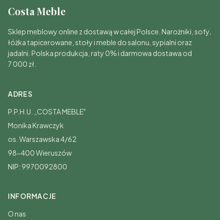
Costa Meble
Sklep meblowy online z dostawą w całej Polsce. Narożniki, sofy,
łóżka tapicerowane, stoły i meble do salonu, sypialni oraz
jadalni. Polska produkcja, raty 0% i darmowa dostawa od
7 000 zł.
ADRES
P.P.H.U. „COSTA MEBLE"
Monika Krawczyk
os. Warszawska 4/62
98-400 Wieruszów
NIP: 9970092800
INFORMACJE
O nas