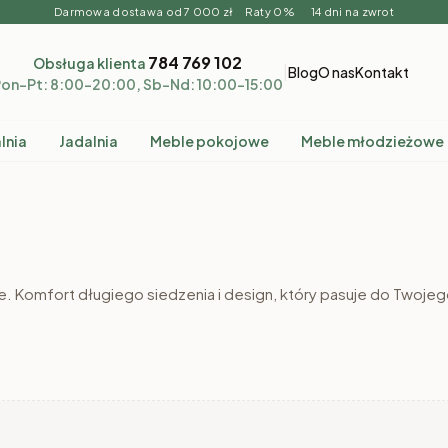
Darmowa dostawa od 7 000 zł Raty 0% 14 dni na zwrot
784 769 102
Obsługa klienta
|
Blog
O nas
Kontakt
on–Pt: 8:00–20:00, Sb–Nd: 10:00–15:00
lnia
Jadalnia
Meble pokojowe
Meble młodzieżowe
e. Komfort długiego siedzenia i design, który pasuje do Twojeg