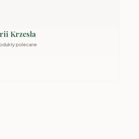
ii Krzesła
rodukty polecane
Meble
Młodzieżowe
Przedpokój