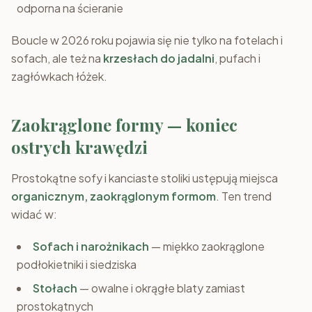
odporna na ścieranie
Boucle w 2026 roku pojawia się nie tylko na fotelach i
sofach, ale też na
krzesłach do jadalni
, pufach i
zagłówkach łóżek.
Zaokrąglone formy — koniec
ostrych krawędzi
Prostokątne sofy i kanciaste stoliki ustępują miejsca
organicznym, zaokrąglonym formom
. Ten trend
widać w:
Sofach i narożnikach
— miękko zaokrąglone
podłokietniki i siedziska
Stołach
— owalne i okrągłe blaty zamiast
prostokątnych