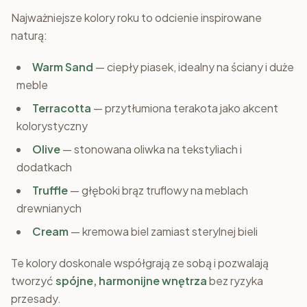
Najważniejsze kolory roku to odcienie inspirowane
naturą:
Warm Sand
— ciepły piasek, idealny na ściany i duże
meble
Terracotta
— przytłumiona terakota jako akcent
kolorystyczny
Olive
— stonowana oliwka na tekstyliach i
dodatkach
Truffle
— głęboki brąz truflowy na meblach
drewnianych
Cream
— kremowa biel zamiast sterylnej bieli
Te kolory doskonale współgrają ze sobą i pozwalają
tworzyć
spójne, harmonijne wnętrza
bez ryzyka
przesady.