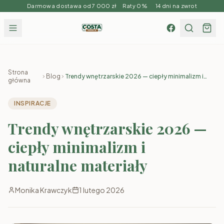
Darmowa dostawa od 7 000 zł Raty 0% 14 dni na zwrot
Strona
Blog
Trendy wnętrzarskie 2026 — ciepły minimalizm i
główna
naturalne materiały
INSPIRACJE
Trendy wnętrzarskie 2026 —
ciepły minimalizm i
naturalne materiały
Monika Krawczyk
1 lutego 2026