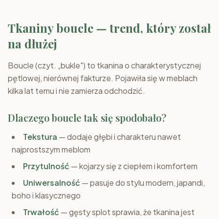
Tkaniny boucle — trend, który został
na dłużej
Boucle (czyt. „bukle") to tkanina o charakterystycznej
pętlowej, nierównej fakturze. Pojawiła się w meblach
kilka lat temu i nie zamierza odchodzić.
Dlaczego boucle tak się spodobało?
Tekstura
— dodaje głębi i charakteru nawet
najprostszym meblom
Przytulność
— kojarzy się z ciepłem i komfortem
Uniwersalność
— pasuje do stylu modern, japandi,
boho i klasycznego
Trwałość
— gęsty splot sprawia, że tkanina jest