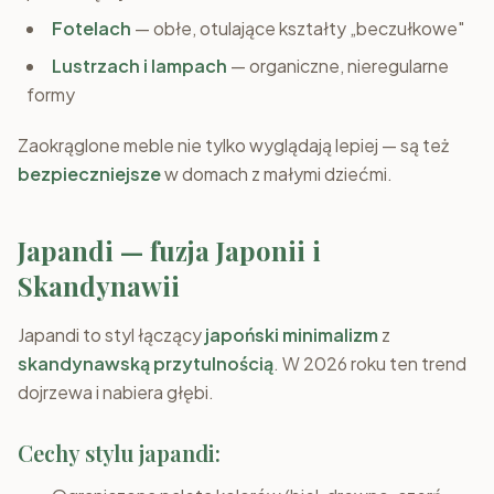
Fotelach
— obłe, otulające kształty „beczułkowe"
Lustrzach i lampach
— organiczne, nieregularne
formy
Zaokrąglone meble nie tylko wyglądają lepiej — są też
bezpieczniejsze
w domach z małymi dziećmi.
Japandi — fuzja Japonii i
Skandynawii
Japandi to styl łączący
japoński minimalizm
z
skandynawską przytulnością
. W 2026 roku ten trend
dojrzewa i nabiera głębi.
Cechy stylu japandi: