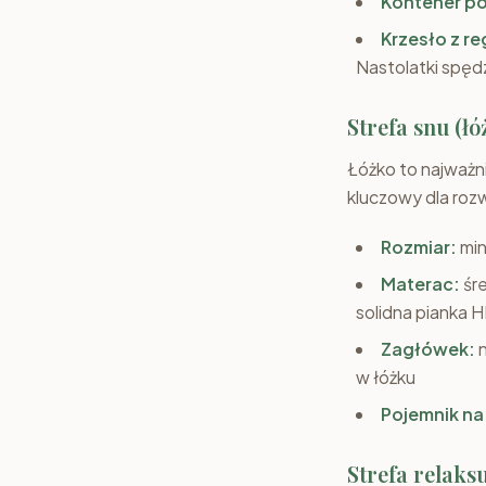
Kontener po
Krzesło z re
Nastolatki spędz
Strefa snu (łó
Łóżko to najważn
kluczowy dla roz
Rozmiar:
min
Materac:
śre
solidna pianka 
Zagłówek:
n
w łóżku
Pojemnik na
Strefa relaks