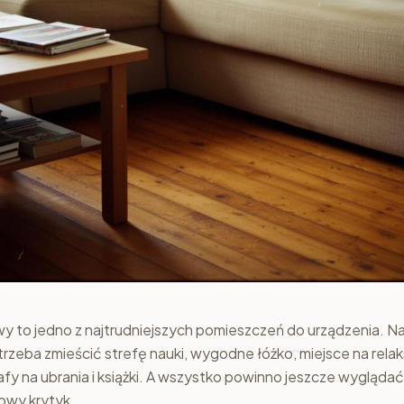
y to jedno z najtrudniejszych pomieszczeń do urządzenia. N
trzeba zmieścić strefę nauki, wygodne łóżko, miejsce na relaks
y na ubrania i książki. A wszystko powinno jeszcze wyglądać 
rowy krytyk.