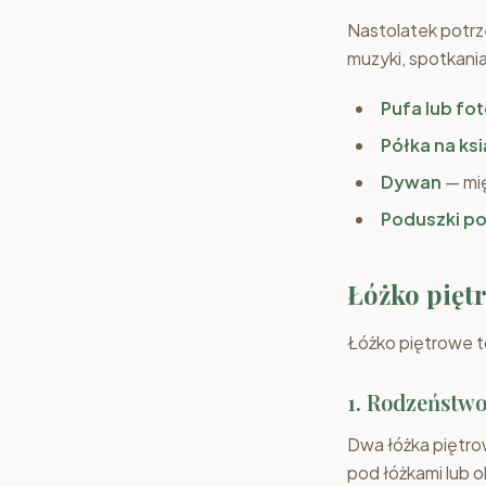
Nastolatek potrz
muzyki, spotkania
Pufa lub fot
Półka na ksi
Dywan
— mię
Poduszki p
Łóżko pięt
Łóżko piętrowe t
1. Rodzeństw
Dwa łóżka piętrow
pod łóżkami lub o