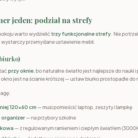
r jeden: podział na strefy
okoju warto wydzielić
trzy funkcjonalne strefy
. Nie potrz
— wystarczy przemyślane ustawienie mebli.
(biurko)
stać
przy oknie
, bo naturalne światło jest najlepsze do nauki i
 okno jest na ścianie krótszej — ustaw biurko prostopadle do n
wagę:
mniej 120x60 cm
— musi pomieścić laptop, zeszyty i lampkę
b organizer
— na przybory szkolne
rkowa
— z regulowanym ramieniem i ciepłym światłem (3000