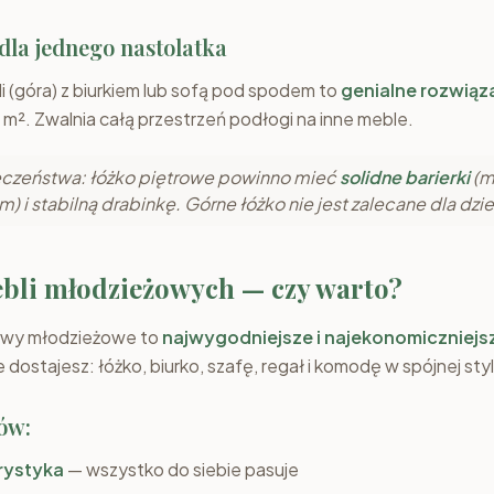
 dla jednego nastolatka
i (góra) z biurkiem lub sofą pod spodem to
genialne rozwiąz
m². Zwalnia całą przestrzeń podłogi na inne meble.
czeństwa: łóżko piętrowe powinno mieć
solidne barierki
(m
 i stabilną drabinkę. Górne łóżko nie jest zalecane dla dziec
bli młodzieżowych — czy warto?
awy młodzieżowe to
najwygodniejsze i najekonomiczniejs
dostajesz: łóżko, biurko, szafę, regał i komodę w spójnej styl
ów:
rystyka
— wszystko do siebie pasuje