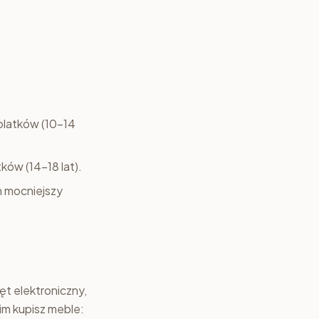
olatków (10–14
ków (14–18 lat).
h mocniejszy
o
zęt elektroniczny,
im kupisz meble: