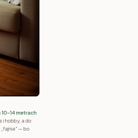
a
10–14 metrach
 i hobby, a do
„fajnie" — bo