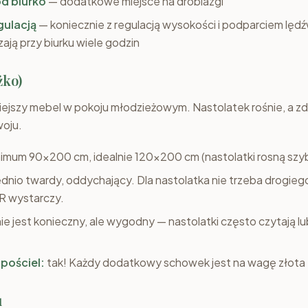
d biurko
— dodatkowe miejsce na drobiazgi
gulacją
— koniecznie z regulacją wysokości i podparciem lę
ają przy biurku wiele godzin
żko)
iejszy mebel w pokoju młodzieżowym. Nastolatek rośnie, a zd
woju.
imum 90x200 cm, idealnie 120x200 cm (nastolatki rosną szy
dnio twardy, oddychający. Dla nastolatka nie trzeba drogie
HR wystarczy.
ie jest konieczny, ale wygodny — nastolatki często czytają lub
 pościel:
tak! Każdy dodatkowy schowek jest na wagę złota
u