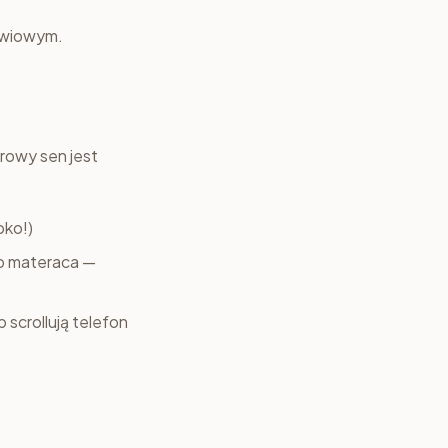
dźwiowym.
rowy sen jest
bko!)
go materaca —
 scrollują telefon