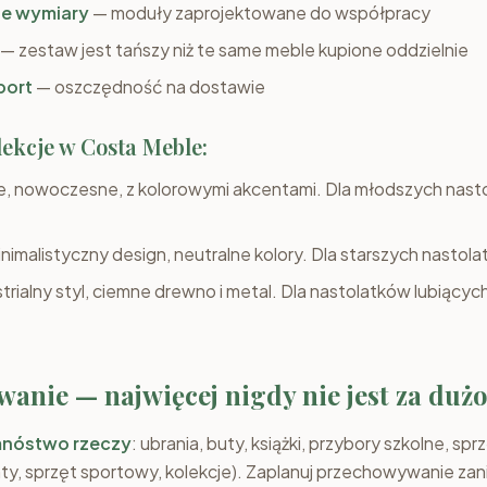
e wymiary
— moduły zaprojektowane do współpracy
— zestaw jest tańszy niż te same meble kupione oddzielnie
port
— oszczędność na dostawie
ekcje w Costa Meble:
e, nowoczesne, z kolorowymi akcentami. Dla młodszych nast
nimalistyczny design, neutralne kolory. Dla starszych nastolat
trialny styl, ciemne drewno i metal. Dla nastolatków lubiącyc
anie — najwięcej nigdy nie jest za duż
nóstwo rzeczy
: ubrania, buty, książki, przybory szkolne, spr
ty, sprzęt sportowy, kolekcje). Zaplanuj przechowywanie zan