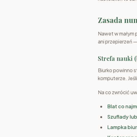
Zasada nume
Nawet w małym p
ani przepierzeń 
Strefa nauki 
Biurko powinno 
komputerze. Jeśli
Na co zwrócić u
Blat co naj
Szuflady lu
Lampka biu