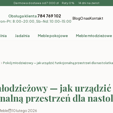
Darmowa dostawa od 7 000 zł Raty 0% 14 dni na zwrot
784 769 102
Obsługa klienta
|
Blog
O nas
Kontakt
on–Pt: 8:00–20:00, Sb–Nd: 10:00–15:00
lnia
Jadalnia
Meble pokojowe
Meble młodzieżowe
Pokój młodzieżowy — jak urządzić funkcjonalną przestrzeń dla nastolatka
łodzieżowy — jak urządzić
nalną przestrzeń dla nasto
Meble
10 lutego 2026