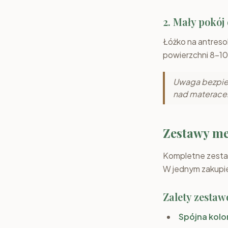
2. Mały pokój
Łóżko na antresol
powierzchni 8–10 
Uwaga bezpie
nad materacem)
Zestawy me
Kompletne zest
W jednym zakupie 
Zalety zestaw
Spójna kolo