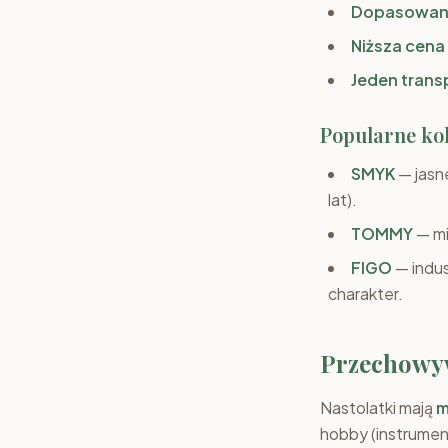
Dopasowan
Niższa cena
Jeden trans
Popularne kol
SMYK
— jasn
lat).
TOMMY
— mi
FIGO
— indus
charakter.
Przechowyw
Nastolatki mają
m
hobby (instrumen