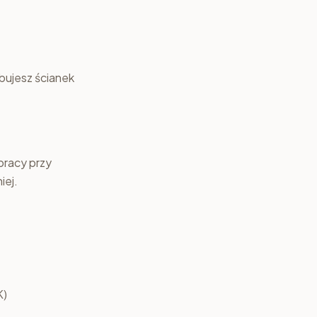
ebujesz ścianek
 pracy przy
iej.
K)