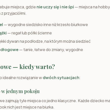
ebuje miejsca, gdzie
nie uczy się i nie śpi
— miejsca na hobby,
 z przyjaciółmi.
el
— wygodne siedzisko inne niż krzesło biurkowe
ążki
— regał lub półki ścienne
kki dywan na podłodze, na którym można siedzieć
odłogowe
— tanie, łatwe do zmiany, wygodne
rowe — kiedy warto?
o idealne rozwiązanie w
dwóch sytuacjach
:
o w jednym pokoju
e zajmują tyle miejsca co jedno klasyczne. Każde dziecko ma
bok nich jest miejsce na biurka.