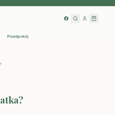
Przedpokój
?
latka?