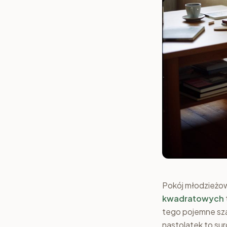
Pokój młodzieżow
kwadratowych
tego pojemne szaf
nastolatek to su