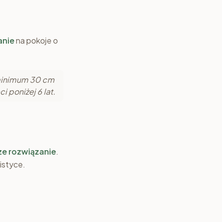
anie
na pokoje o
inimum 30 cm
i poniżej 6 lat.
ze rozwiązanie
.
istyce.