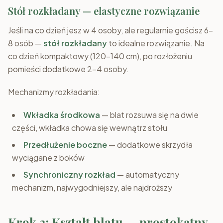
Stół rozkładany — elastyczne rozwiązanie
Jeśli na co dzień jesz w 4 osoby, ale regularnie gościsz 6–
8 osób —
stół rozkładany
to idealne rozwiązanie. Na
co dzień kompaktowy (120–140 cm), po rozłożeniu
pomieści dodatkowe 2–4 osoby.
Mechanizmy rozkładania:
Wkładka środkowa
— blat rozsuwa się na dwie
części, wkładka chowa się wewnątrz stołu
Przedłużenie boczne
— dodatkowe skrzydła
wyciągane z boków
Synchroniczny rozkład
— automatyczny
mechanizm, najwygodniejszy, ale najdroższy
Krok 2: Kształt blatu — prostokątny,