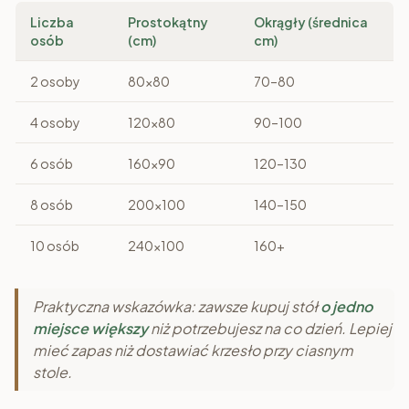
Liczba
Prostokątny
Okrągły (średnica
osób
(cm)
cm)
2 osoby
80x80
70–80
4 osoby
120x80
90–100
6 osób
160x90
120–130
8 osób
200x100
140–150
10 osób
240x100
160+
Praktyczna wskazówka: zawsze kupuj stół
o jedno
miejsce większy
niż potrzebujesz na co dzień. Lepiej
mieć zapas niż dostawiać krzesło przy ciasnym
stole.