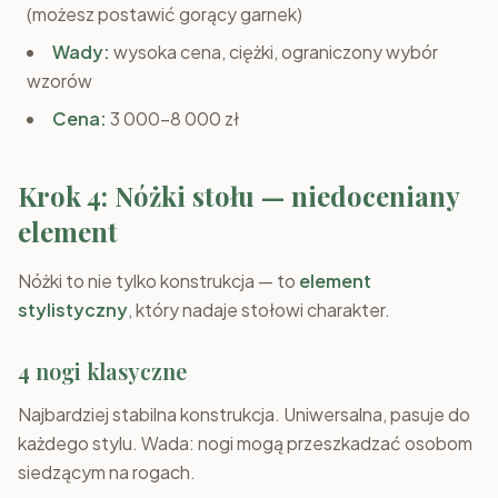
(możesz postawić gorący garnek)
Wady:
wysoka cena, ciężki, ograniczony wybór
wzorów
Cena:
3 000–8 000 zł
Krok 4: Nóżki stołu — niedoceniany
element
Nóżki to nie tylko konstrukcja — to
element
stylistyczny
, który nadaje stołowi charakter.
4 nogi klasyczne
Najbardziej stabilna konstrukcja. Uniwersalna, pasuje do
każdego stylu. Wada: nogi mogą przeszkadzać osobom
siedzącym na rogach.