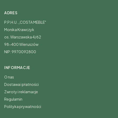
ADRES
P.P.H.U. „COSTA MEBLE"
Monika Krawczyk
os. Warszawska 4/62
98-400 Wieruszów
NIP: 9970092800
INFORMACJE
O nas
Dostawa i płatności
Zwroty i reklamacje
Regulamin
Polityka prywatności