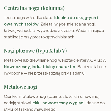
Centralna noga (kolumna)
Jedna noga w środku blatu.
Idealna do okrągłych i
owalnych stołów.
Zaleta: więcej miejsca na nogi,
łatwiej wchodzić i wychodzić z krzesła. Wada: mniejsza
stabilność przy prostokątnych blatach.
Nogi płozowe (typu X lub V)
Metalowe lub drewniane nogi w kształcie litery X, V lub A.
Nowoczesny, industrialny charakter.
Bardzo stabilne
i wygodne — nie przeszkadzają przy siadaniu.
Metalowe nogi
Cienkie, metalowe nogi (czarne, złote, chromowane)
nadają stołowi
lekki, nowoczesny wygląd
. Idealne do
stylu loft i skandynawskiego.