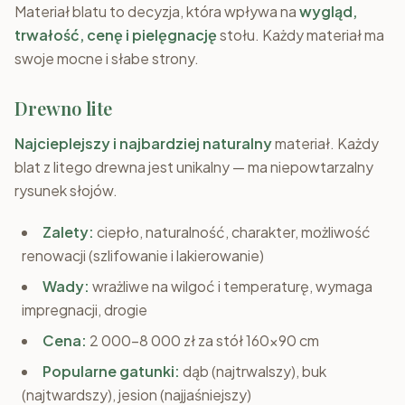
Materiał blatu to decyzja, która wpływa na
wygląd,
trwałość, cenę i pielęgnację
stołu. Każdy materiał ma
swoje mocne i słabe strony.
Drewno lite
Najcieplejszy i najbardziej naturalny
materiał. Każdy
blat z litego drewna jest unikalny — ma niepowtarzalny
rysunek słojów.
Zalety:
ciepło, naturalność, charakter, możliwość
renowacji (szlifowanie i lakierowanie)
Wady:
wrażliwe na wilgoć i temperaturę, wymaga
impregnacji, drogie
Cena:
2 000–8 000 zł za stół 160x90 cm
Popularne gatunki:
dąb (najtrwalszy), buk
(najtwardszy), jesion (najjaśniejszy)