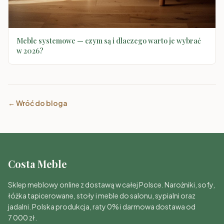
Meble systemowe — czym są i dlaczego warto je wybrać
w 2026?
← Wróć do bloga
Costa Meble
Sklep meblowy online z dostawą w całej Polsce. Narożniki, sofy,
łóżka tapicerowane, stoły i meble do salonu, sypialni oraz
jadalni. Polska produkcja, raty 0% i darmowa dostawa od
7 000 zł.