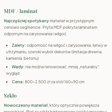
MDF / laminat
Najczęściej spotykany
materiał w przystępnym
cenowo segmencie. Płyta MDF pokryta laminatem
odpornym na zarysowania i wilgoć.
Zalety:
odporność na wilgoć i zarysowania, łatwy w
utrzymaniu, szeroki wybór dekorów (imitacja drewna,
kamienia, betonu)
Wady:
nie można renowować, mniej „naturalny"
wygląd
Cena:
800–2 500 zł za stół 160x90 cm
Szkło
Nowoczesny materiał
, który optycznie powiększa
przestrzeń. Blat ze szkła hartowanego jest bezpieczny i