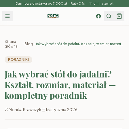
Darmowa dostawa od 7 000 zł Raty 0% 14 dni na zwrot
Strona
Blog
Jak wybrać stół do jadalni? Kształt, rozmiar, materiał
główna
— kompletny poradnik
PORADNIKI
Jak wybrać stół do jadalni?
Kształt, rozmiar, materiał —
kompletny poradnik
Monika Krawczyk
15 stycznia 2026