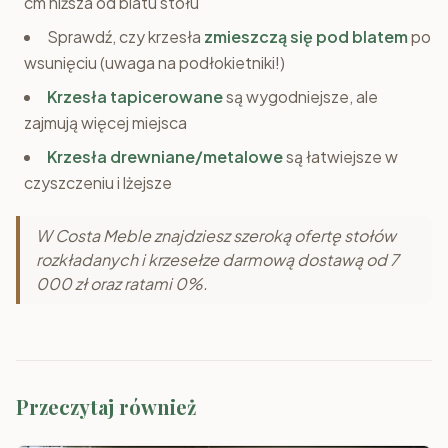
cm niższa od blatu stołu
Sprawdź, czy krzesła
zmieszczą się pod blatem
po
wsunięciu (uwaga na podłokietniki!)
Krzesła tapicerowane
są wygodniejsze, ale
zajmują więcej miejsca
Krzesła drewniane/metalowe
są łatwiejsze w
czyszczeniu i lżejsze
W Costa Meble znajdziesz szeroką ofertę stołów
rozkładanych i krzesełze darmową dostawą od 7
000 zł oraz ratami 0%.
Przeczytaj również