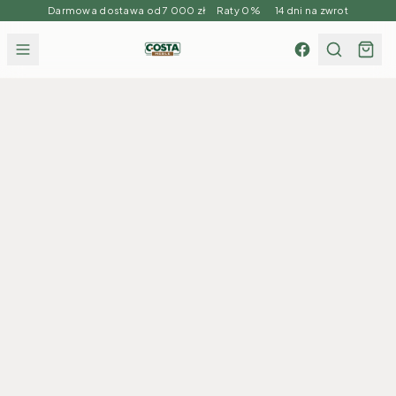
Darmowa dostawa od 7 000 zł Raty 0% 14 dni na zwrot