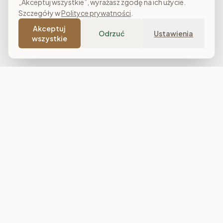
„Akceptuj wszystkie”, wyrażasz zgodę na ich użycie.
Szczegóły w
Polityce prywatności
.
Akceptuj
Odrzuć
Ustawienia
wszystkie
Costa Meble
Sklep meblowy online z dostawą w całej Polsce. Narożniki, sofy,
łóżka tapicerowane, stoły i meble do salonu, sypialni oraz
jadalni. Polska produkcja, raty 0% i darmowa dostawa od
7 000 zł.