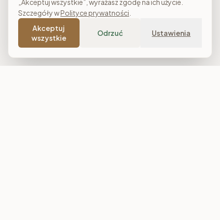
„Akceptuj wszystkie”, wyrażasz zgodę na ich użycie.
Szczegóły w
Polityce prywatności
.
Akceptuj
Odrzuć
Ustawienia
wszystkie
Costa Meble
Sklep meblowy online z dostawą w całej Polsce. Narożniki, sofy,
łóżka tapicerowane, stoły i meble do salonu, sypialni oraz
jadalni. Polska produkcja, raty 0% i darmowa dostawa od
7 000 zł.