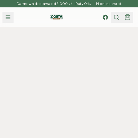
Darmowa dostawa od 7 000 zł Raty 0% 14 dni na zwrot