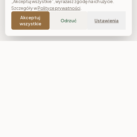
„Akceptuj wszystkie”, wyrażasz zgodę na ich użycie.
Szczegóły w
Polityce prywatności
.
Akceptuj
Odrzuć
Ustawienia
wszystkie
Costa Meble
Sklep meblowy online z dostawą w całej Polsce. Narożniki, sofy,
łóżka tapicerowane, stoły i meble do salonu, sypialni oraz
jadalni. Polska produkcja, raty 0% i darmowa dostawa od
7 000 zł.