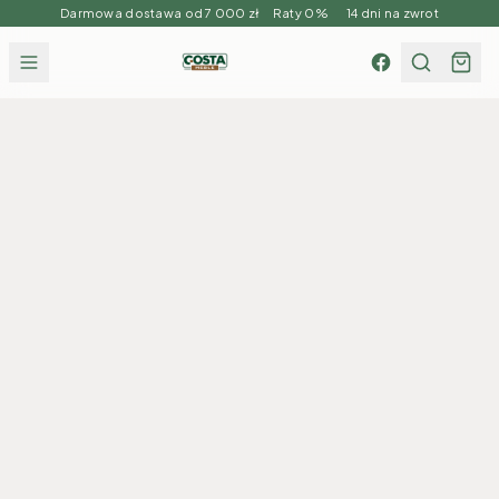
Darmowa dostawa od 7 000 zł Raty 0% 14 dni na zwrot