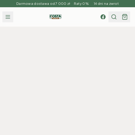
Darmowa dostawa od 7 000 zł Raty 0% 14 dni na zwrot