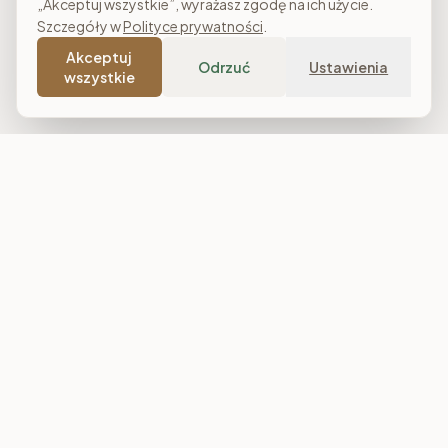
„Akceptuj wszystkie”, wyrażasz zgodę na ich użycie.
Szczegóły w
Polityce prywatności
.
Akceptuj
Odrzuć
Ustawienia
wszystkie
Costa Meble
Sklep meblowy online z dostawą w całej Polsce. Narożniki, sofy,
łóżka tapicerowane, stoły i meble do salonu, sypialni oraz
jadalni. Polska produkcja, raty 0% i darmowa dostawa od
7 000 zł.