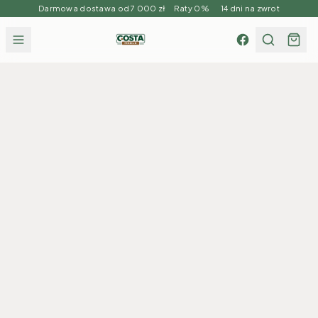
Darmowa dostawa od 7 000 zł Raty 0% 14 dni na zwrot