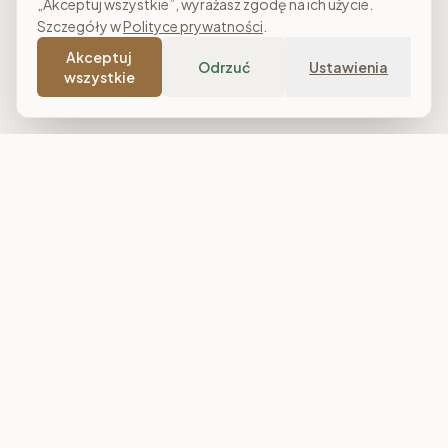
„Akceptuj wszystkie”, wyrażasz zgodę na ich użycie.
Szczegóły w
Polityce prywatności
.
Akceptuj
Odrzuć
Ustawienia
wszystkie
Costa Meble
Sklep meblowy online z dostawą w całej Polsce. Narożniki, sofy,
łóżka tapicerowane, stoły i meble do salonu, sypialni oraz
jadalni. Polska produkcja, raty 0% i darmowa dostawa od
7 000 zł.